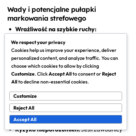
Wady i potencjalne pułapki
markowania strefowego
Wrażliwość na szybkie ruchy:
Markowanie strefowe może być
We respect your privacy
wykorzystywane przez drużyny, które
Cookies help us improve your experience, deliver
stosują szybkie, płynne ruchy atakujące,
personalized content, and analyze traffic. You can
co prowadzi do zamieszania wśród
choose which cookies to allow by clicking
Customize
. Click
Accept All
to consent or
Reject
obrońców.
All
to decline non-essential cookies.
Wymaga wysokiej świadomości:
Zawodnicy muszą być bardzo świadomi
Customize
swojego otoczenia i zdolni do szybkiego
Reject All
dostosowywania swoich pozycji, co może
Accept All
być wyzwaniem.
Ryzyko nieporozumień:
Jeśli zawodnicy