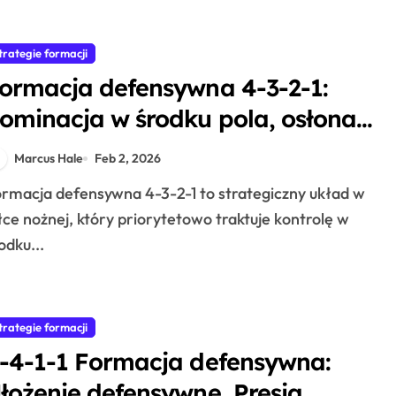
trategie formacji
ormacja defensywna 4-3-2-1:
ominacja w środku pola, osłona
efensywna, elastyczność
Marcus Hale
Feb 2, 2026
łce nożnej, który priorytetowo traktuje kontrolę w
odku...
trategie formacji
-4-1-1 Formacja defensywna:
łożenie defensywne, Presja,