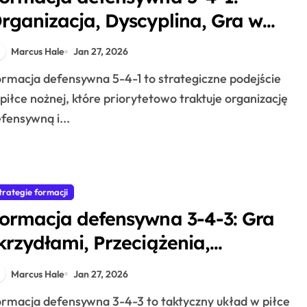
rganizacja, Dyscyplina, Gra w
ontrze
Marcus Hale
Jan 27, 2026
piłce nożnej, które priorytetowo traktuje organizację
fensywną i...
trategie formacji
ormacja defensywna 3-4-3: Gra
krzydłami, Przeciążenia,
kształtowanie defensywne
Marcus Hale
Jan 27, 2026