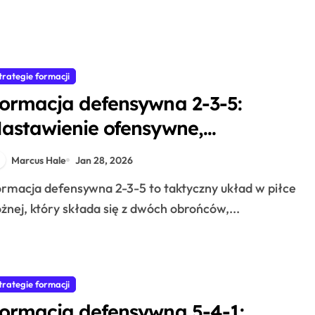
trategie formacji
ormacja defensywna 2-3-5:
astawienie ofensywne,
bowiązki defensywne,
Marcus Hale
Jan 28, 2026
ównowaga
żnej, który składa się z dwóch obrońców,...
trategie formacji
ormacja defensywna 5-4-1: