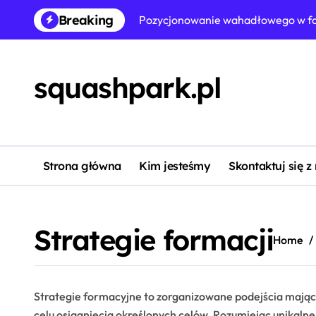
Skip
Breaking
Pozycjonowanie szerokiego obrońc
to
content
Pozycjonowanie pomocnika boczneg
Dostosowania defensywne w formacj
squashpark.pl
Taktyka niskiego bloku w formacjac
Pozycjonowanie pomocnika Box-To-
Formacja defensywna 5-2-3: Stabil
Strona główna
Kim jesteśmy
Skontaktuj się z
4-4-2 Formacja defensywna: Rozsta
Strategie formacji
Home
Strategie formacyjne to zorganizowane podejścia mając
celu osiągnięcia określonych celów. Rozumiejąc unikalne