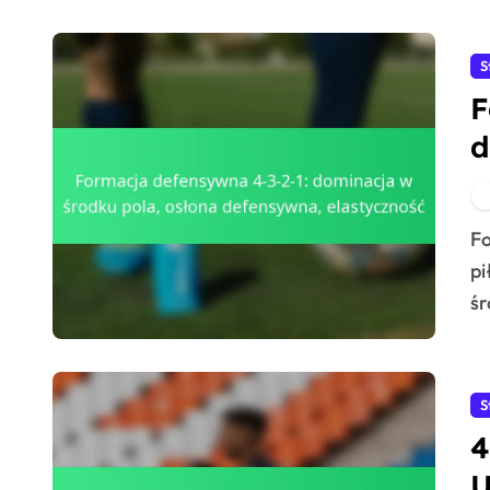
S
F
d
d
Formacja defensywna 4-3-2-1 to strategiczny układ w
pi
śr
S
4
U