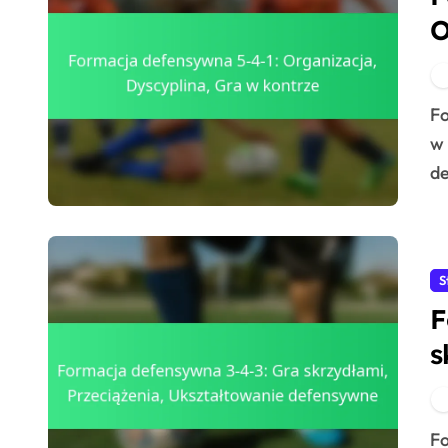
O
k
Formacja defensywna 5-4-1 to strategiczne podejście
w 
de
S
F
s
U
Formacja defensywna 3-4-3 to taktyczny układ w piłce