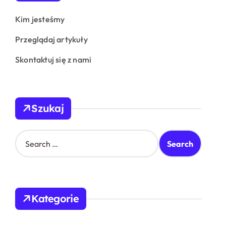
Kim jesteśmy
Przeglądaj artykuły
Skontaktuj się z nami
Szukaj
S
e
a
r
c
h
Kategorie
f
o
r