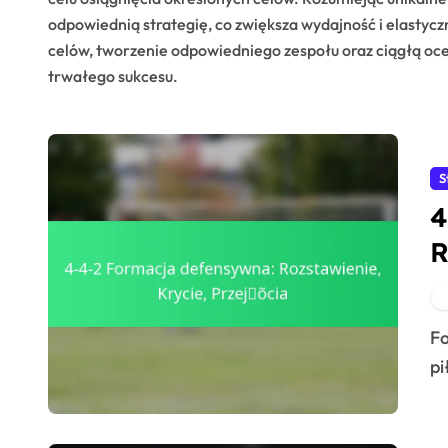
odpowiednią strategię, co zwiększa wydajność i elastycz
celów, tworzenie odpowiedniego zespołu oraz ciągłą oc
trwałego sukcesu.
S
4
R
Formacja defensywna 4-4-2 to taktyczny układ w
pi