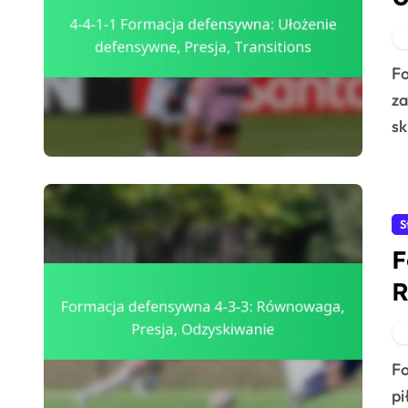
T
Formacja 4-4-1-1 została zaprojektowana w celu
za
sk
S
F
R
Formacja defensywna 4-3-3 to podejście taktyczne w
pi