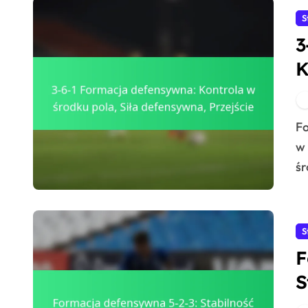
S
3
K
d
Formacja defensywna 3-6-1 to strategiczne podejście
w 
śr
S
F
S
K