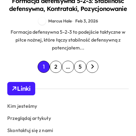
Formacja defensywna 5-2-3: Stabilność
defensywna, Kontrataki, Pozycjonowanie
Marcus Hale
Feb 3, 2026
Formacja defensywna 5-2-3 to podejście taktyczne w
piłce nożnej, które łączy stabilność defensywną z
potencjałem...
P
1
2
…
5
o
s
Linki
t
s
Kim jesteśmy
p
Przeglądaj artykuły
a
Skontaktuj się z nami
g