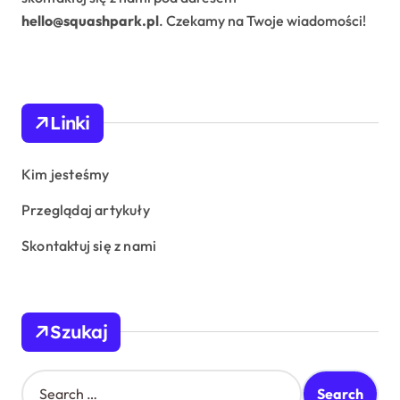
hello@squashpark.pl
. Czekamy na Twoje wiadomości!
Linki
Kim jesteśmy
Przeglądaj artykuły
Skontaktuj się z nami
Szukaj
S
e