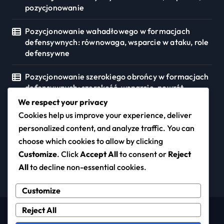
pozycjonowanie
Pozycjonowanie wahadłowego w formacjach
defensywnych: równowaga, wsparcie w ataku, role
defensywne
Pozycjonowanie szerokiego obrońcy w formacjach
defensywnych: szerokość, wsparcie, powrót
We respect your privacy
Cookies help us improve your experience, deliver
personalized content, and analyze traffic. You can
squashpark.pl
choose which cookies to allow by clicking
Customize
. Click
Accept All
to consent or
Reject
All
to decline non-essential cookies.
Customize
Reject All
Copyright © All rights reserved
|
Newspaperup
by