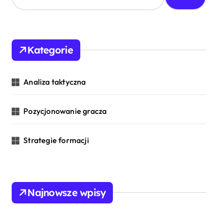
a
r
c
h
Kategorie
f
o
r
Analiza taktyczna
:
Pozycjonowanie gracza
Strategie formacji
Najnowsze wpisy