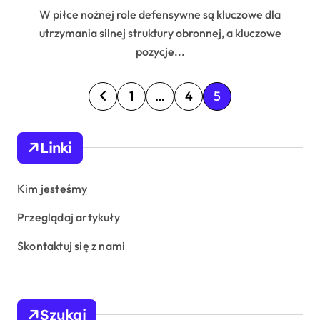
W piłce nożnej role defensywne są kluczowe dla
utrzymania silnej struktury obronnej, a kluczowe
pozycje...
P
1
…
4
5
o
s
Linki
t
s
Kim jesteśmy
p
Przeglądaj artykuły
a
Skontaktuj się z nami
g
i
n
Szukaj