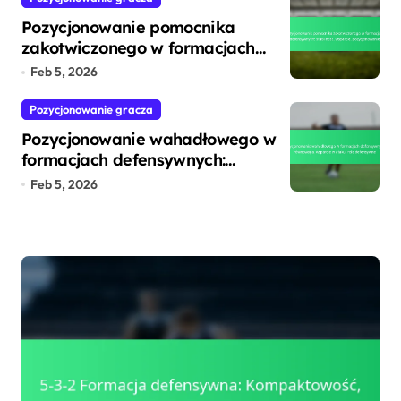
Pozycjonowanie pomocnika
zakotwiczonego w formacjach
defensywnych: stabilność,
Feb 5, 2026
wsparcie, pozycjonowanie
Pozycjonowanie gracza
Pozycjonowanie wahadłowego w
formacjach defensywnych:
równowaga, wsparcie w ataku,
Feb 5, 2026
role defensywne