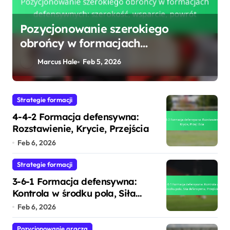
Pozycjonowanie szerokiego
obrońcy w formacjach
e
defensywnych: szerokość,
Marcus Hale
Feb 5, 2026
wsparcie, powrót
Strategie formacji
4-4-2 Formacja defensywna:
Rozstawienie, Krycie, Przejścia
Feb 6, 2026
Strategie formacji
3-6-1 Formacja defensywna:
Kontrola w środku pola, Siła
defensywna, Przejście
Feb 6, 2026
Pozycjonowanie gracza