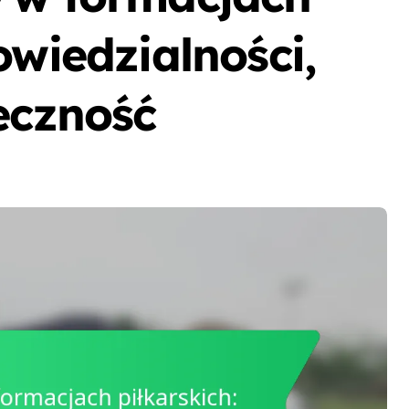
owiedzialności,
eczność