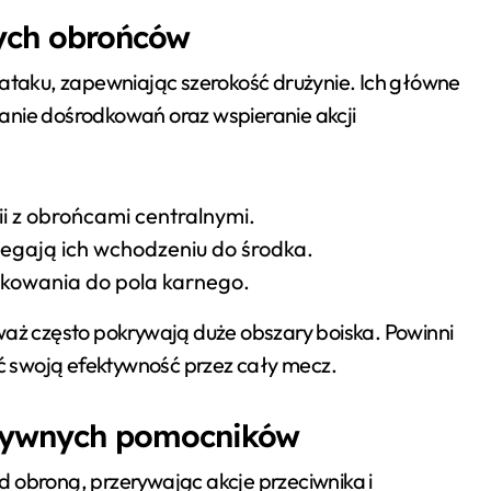
nych obrońców
 ataku, zapewniając szerokość drużynie. Ich główne
anie dośrodkowań oraz wspieranie akcji
ii z obrońcami centralnymi.
iegają ich wchodzeniu do środka.
dkowania do pola karnego.
waż często pokrywają duże obszary boiska. Powinni
 swoją efektywność przez cały mecz.
nsywnych pomocników
 obroną, przerywając akcje przeciwnika i