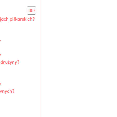
ach piłkarskich?
w
h
i drużyny?
y
ywnych?