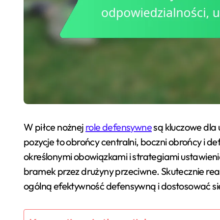
W piłce nożnej
role defensywne
są kluczowe dla u
pozycje to obrońcy centralni, boczni obrońcy i d
określonymi obowiązkami i strategiami ustawien
bramek przez drużyny przeciwne. Skutecznie real
ogólną efektywność defensywną i dostosować si