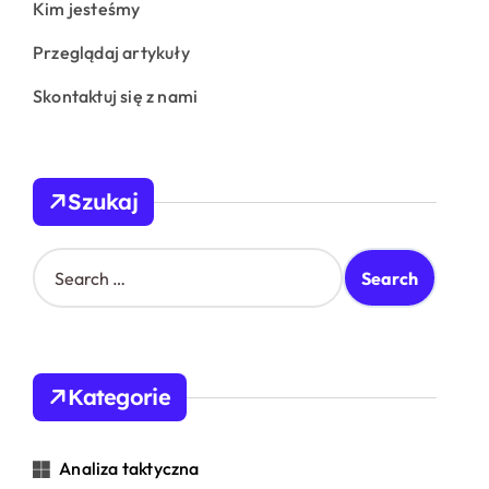
Kim jesteśmy
Przeglądaj artykuły
Skontaktuj się z nami
Szukaj
S
e
a
r
c
h
Kategorie
f
o
r
Analiza taktyczna
: