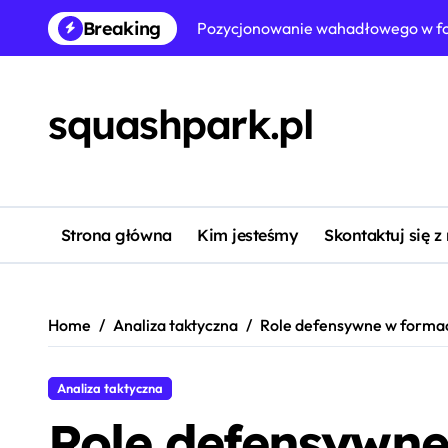
Skip
Breaking
to
Pozycjonowanie szerokiego obrońc
content
Pozycjonowanie pomocnika boczneg
squashpark.pl
Dostosowania defensywne w formacj
Taktyka niskiego bloku w formacjac
Pozycjonowanie pomocnika Box-To-
Formacja defensywna 5-2-3: Stabil
Strona główna
Kim jesteśmy
Skontaktuj się z
4-4-2 Formacja defensywna: Rozsta
Home
Analiza taktyczna
Role defensywne w formacj
Analiza taktyczna
Role defensywne