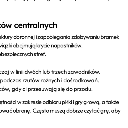
ców centralnych
truktury obronnej i zapobiegania zdobywaniu bramek
iązki obejmują krycie napastników,
ebezpiecznych stref.
czaj w linii dwóch lub trzech zawodników.
podczas rzutów rożnych i dośrodkowań.
ów, gdy ci przesuwają się do przodu.
ętności w zakresie odbioru piłki i gry głową, a także
zować obronę. Często muszą dobrze czytać grę, aby