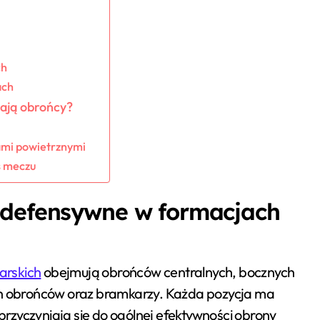
ch
ach
tają obrońcy?
ami powietrznymi
s meczu
 defensywne w formacjach
arskich
obejmują obrońców centralnych, bocznych
 obrońców oraz bramkarzy. Każda pozycja ma
 przyczyniają się do ogólnej efektywności obrony